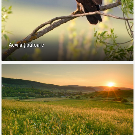
Acvila țipătoare