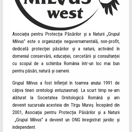
Asociația pentru Protecția Păsărilor și a Naturii „Grupul
Milvus” este o organizație neguvernamentală, non-profit,
dedicată protecţiei păsărilor şi a naturii, activând în
domeniul conservării, educației, cercetării şi consultanței
cu scopul de a schimba România într-un loc mai bun
pentru păsări, natură şi oameni.
Grupul Milvus a fost înființat în toamna anului 1991 de
câțiva tineri ornitologi entuziasmați. La scurt timp ne-am
alăturat la Societatea Ornitologică Română și am
devenit sucursala acesteia din Tîrgu Mureș. Începând din
2001, Asociația pentru Protecția Păsărilor și a Naturii
„Grupul Milvus” a devenit un ONG înregistrat juridic și
independent.