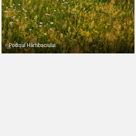
Podișul Hârtibaciului
PARTENERI
Transindex
goTransylvania
Lynx Solutions
Élő Erdély Egyesület