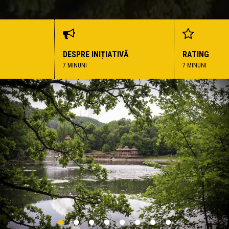
DESPRE INIȚIATIVĂ
RATING
7 MINUNI
7 MINUNI