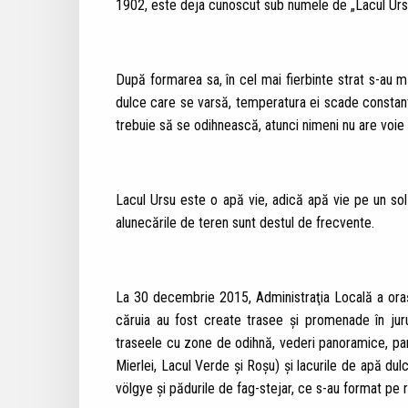
1902, este deja cunoscut sub numele de „Lacul Ursu
După formarea sa, în cel mai fierbinte strat s-au m
dulce care se varsă, temperatura ei scade constant. 
trebuie să se odihnească, atunci nimeni nu are voie s
Lacul Ursu este o apă vie, adică apă vie pe un sol 
alunecările de teren sunt destul de frecvente.
La 30 decembrie 2015, Administraţia Locală a oraşul
căruia au fost create trasee şi promenade în jurul
traseele cu zone de odihnă, vederi panoramice, pano
Mierlei, Lacul Verde și Roșu) şi lacurile de apă du
völgye şi pădurile de fag-stejar, ce s-au format pe r