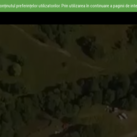
inutul preferințelor utilizatorilor. Prin utilizarea în continuare a paginii de in