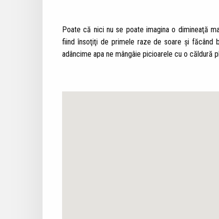
Poate că nici nu se poate imagina o dimineaţă mai
fiind însoţiţi de primele raze de soare și făcând b
adâncime apa ne mângâie picioarele cu o căldură p