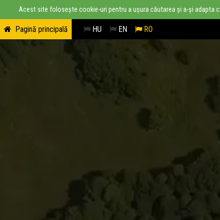
Acest site folosește cookie-uri pentru a ușura căutarea și a-și adapta conț
Pagină principală
HU
EN
RO