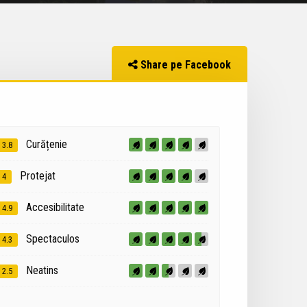
Share pe Facebook
Curățenie
3.8
Protejat
4
Accesibilitate
4.9
Spectaculos
4.3
Neatins
2.5