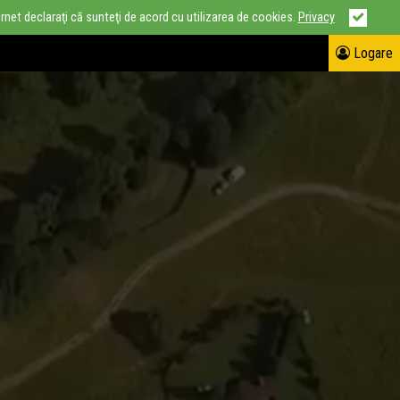
ternet declaraţi că sunteţi de acord cu utilizarea de cookies.
Privacy
Logare