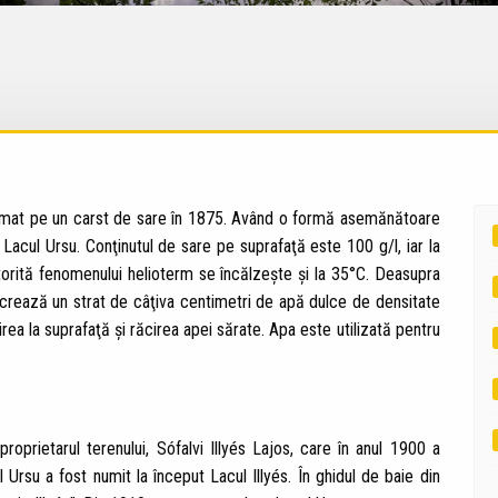
ormat pe un carst de sare în 1875. Având o formă asemănătoare
 Lacul Ursu. Conţinutul de sare pe suprafaţă este 100 g/l, iar la
orită fenomenului helioterm se încălzeşte şi la 35°C. Deasupra
ă crează un strat de câţiva centimetri de apă dulce de densitate
rea la suprafaţă şi răcirea apei sărate. Apa este utilizată pentru
roprietarul terenului, Sófalvi Illyés Lajos, care în anul 1900 a
l Ursu a fost numit la început Lacul Illyés. În ghidul de baie din