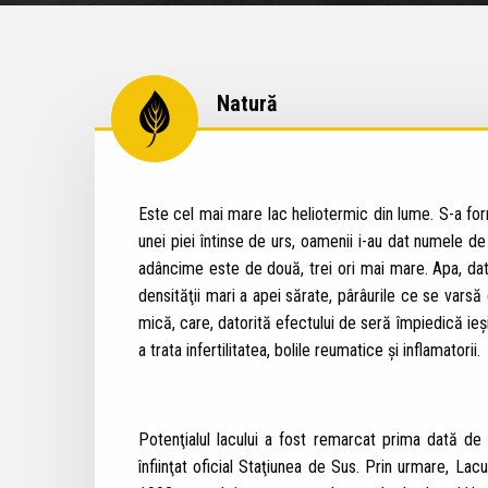
Natură
Este cel mai mare lac heliotermic din lume. S-a f
unei piei întinse de urs, oamenii i-au dat numele de
adâncime este de două, trei ori mai mare. Apa, dat
densităţii mari a apei sărate, pârâurile ce se vars
mică, care, datorită efectului de seră împiedică ieşi
a trata infertilitatea, bolile reumatice şi inflamatorii.
Potenţialul lacului a fost remarcat prima dată de p
înfiinţat oficial Staţiunea de Sus. Prin urmare, Lacu