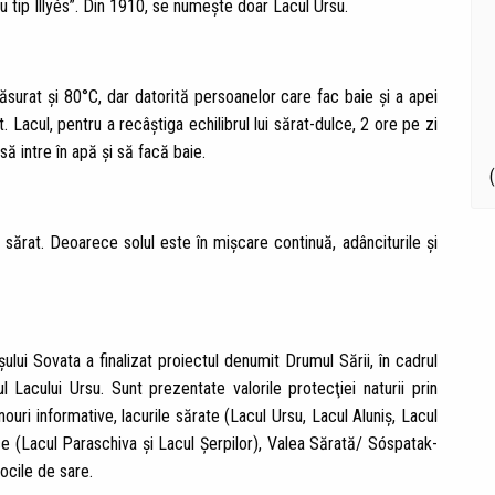
 tip Illyés”. Din 1910, se numeşte doar Lacul Ursu.
ăsurat şi 80°C, dar datorită persoanelor care fac baie şi a apei
Lacul, pentru a recâştiga echilibrul lui sărat-dulce, 2 ore pe zi
ă intre în apă şi să facă baie.
sărat. Deoarece solul este în mişcare continuă, adânciturile şi
ui Sovata a finalizat proiectul denumit Drumul Sării, în cadrul
 Lacului Ursu. Sunt prezentate valorile protecţiei naturii prin
uri informative, lacurile sărate (Lacul Ursu, Lacul Aluniş, Lacul
lce (Lacul Paraschiva şi Lacul Șerpilor), Valea Sărată/ Sóspatak-
ocile de sare.