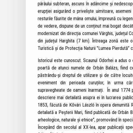
pârâului subteran, ascuns în adâncime și nedescoper
erupției asigurând o priveliște uimitoare, asemeni fl
resturile făurite de mâna omului, împreună cu legend
de vedere, dispune de un conținut mai bogat decât
modernizat din direcția comunei Vârghis, județul C
din județul Harghita (7 km). Întreaga zonă este 
Turistică și de Protecția Naturii "Lumea Pierdută” cu
Istoricul este cunoscut. Scaunul Odorhei a adus o 
poartă de atunci numele de Orbán Balázs, fiind cea
păstrându-și dreptul de utilizare și de către locui
eveniment din perioada curuților, în urma că
supravegheate de oameni înarmați. În anul 1774 
descriere mai detailată asupra ei în lucrarea publ
1853, făcută de Kővári László în opera denumită Ra
detaliată a Peșterii Mari, fiind publicată de Orbán B
arheologice, naturale și etnice”, promovând în special v
Începând din secolul al XX-lea, apar publicații sp