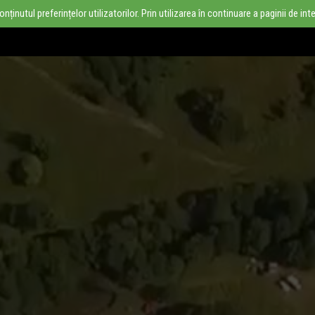
inutul preferințelor utilizatorilor. Prin utilizarea în continuare a paginii de in