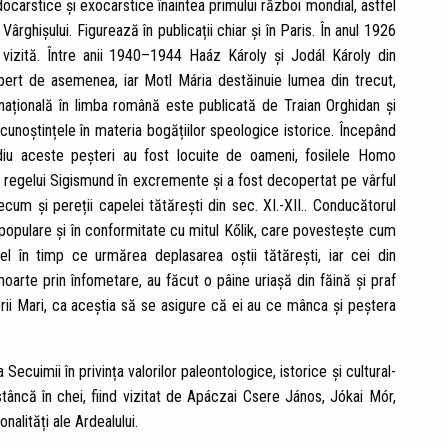
arstice și exocarstice înaintea primului război mondial, astfel
rghișului. Figurează în publicații chiar și în Paris. În anul 1926
vizită. Între anii 1940–1944 Haáz Károly și Jodál Károly din
bert de asemenea, iar Motl Mária destăinuie lumea din trecut,
 națională în limba română este publicată de Traian Orghidan și
 cunoștințele în materia bogățiilor speologice istorice. Începând
mediu aceste peșteri au fost locuite de oameni, fosilele Homo
ul regelui Sigismund în excremente și a fost decopertat pe vârful
ecum și pereții capelei tătărești din sec. XI.-XII.. Conducătorul
r populare și în conformitate cu mitul Kőlik, care povestește cum
l în timp ce urmărea deplasarea oștii tătărești, iar cei din
arte prin înfometare, au făcut o pâine uriașă din făină și praf
rii Mari, ca aceștia să se asigure că ei au ce mânca și peștera
Secuimii în privința valorilor paleontologice, istorice și cultural-
tâncă în chei, fiind vizitat de Apáczai Csere János, Jókai Mór,
alități ale Ardealului.