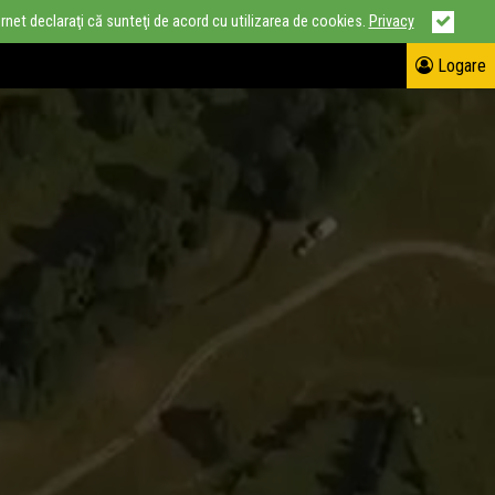
ternet declaraţi că sunteţi de acord cu utilizarea de cookies.
Privacy
Logare