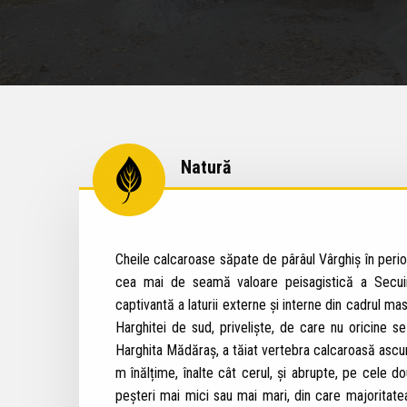
Natură
Cheile calcaroase săpate de pârâul Vârghiș în perio
cea mai de seamă valoare peisagistică a Secuimi
captivantă a laturii externe și interne din cadrul ma
Harghitei de sud, priveliște, de care nu oricine 
Harghita Mădăraș, a tăiat vertebra calcaroasă asc
m înălțime, înalte cât cerul, și abrupte, pe cele d
peșteri mai mici sau mai mari, din care majoritate