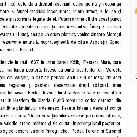
it încă, este de-a dreptul fascinant, calea pierită și reapariția
orei și faunei mediului înconjurător, relativ intact, la fel ca și
ele și istorisirile legate de el. Putem afirma că din acest punct
 celelate văi calcaroase naționale. Accesul se face pe un drum
ovasna (11 km), sau pe un drum pietruit, venind dinspre Merești
o rezervație naturală, supravegheată de către Asociația Speo-
 sediul în Baraolt.
decizie în anul 1637, în urma căreia Kőlik, Peștera Mare, care
 mai lungă peșteră, fusese atribuită locuitorilor din Merești,
torii din Vârghiș, în caz de pericol. Anul 1704 se leagă de acel
reia regiunea și peștera, desemnate drept adăpost, erau
preotul-savant Benkő József din Aita Medie face cunoscută o
icată în Haarlem din Olanda. O altă mențiune scrisă datează din
ritățile pământului ardelenesc. Fekete István a desenat schița
alázs în opera "Descrierea ținutului secuiesc pe criterii istorice,
alorile istoriei militare și ale culturii în privința lumii peșterilor.
eologice despre valorile întregii chei, Podek Ferenc și Strömpl