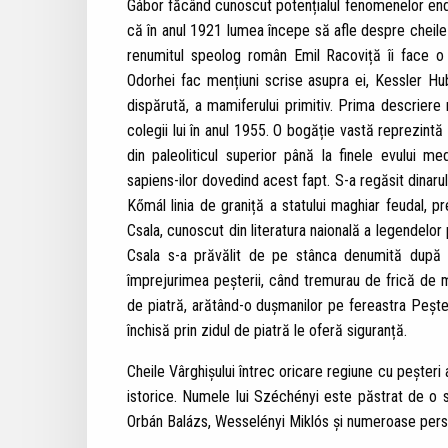
Gábor făcând cunoscut potențialul fenomenelor endoc
că în anul 1921 lumea începe să afle despre cheile Vâ
renumitul speolog român Emil Racoviță îi face o 
Odorhei fac mențiuni scrise asupra ei, Kessler Hu
dispărută, a mamiferului primitiv. Prima descriere
colegii lui în anul 1955. O bogăție vastă reprezintă
din paleoliticul superior până la finele evului 
sapiens-ilor dovedind acest fapt. S-a regăsit dinar
Kőmál linia de graniță a statului maghiar feudal, pr
Csala, cunoscut din literatura naională a legendelo
Csala s-a prăvălit de pe stânca denumită după e
împrejurimea peșterii, când tremurau de frică de mo
de piatră, arătând-o dușmanilor pe fereastra Pește
închisă prin zidul de piatră le oferă siguranță.
Cheile Vârghișului întrec oricare regiune cu peșteri a 
istorice. Numele lui Széchényi este păstrat de o s
Orbán Balázs, Wesselényi Miklós și numeroase person