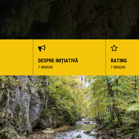
DESPRE INIȚIATIVĂ
RATING
7 MINUNI
7 MINUNI