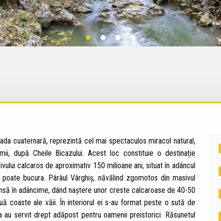
ada cuaternară, reprezintă cel mai spectaculos miracol natural,
i, după Cheile Bicazului. Acest loc constituie o destinație
sivului calcaros de aproximativ 150 milioane ani, situat în adâncul
se poate bucura. Pârâul Vârghiș, năvălind zgomotos din masivul
unsă în adâncime, dând naștere unor creste calcaroase de 40-50
ouă coaste ale văii. În interiorul ei s-au format peste o sută de
a au servit drept adăpost pentru oamenii preistorici. Răsunetul