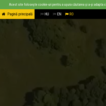
Acest site folosește cookie-uri pentru a ușura căutarea și a-și adapta conț
Pagină principală
HU
EN
RO